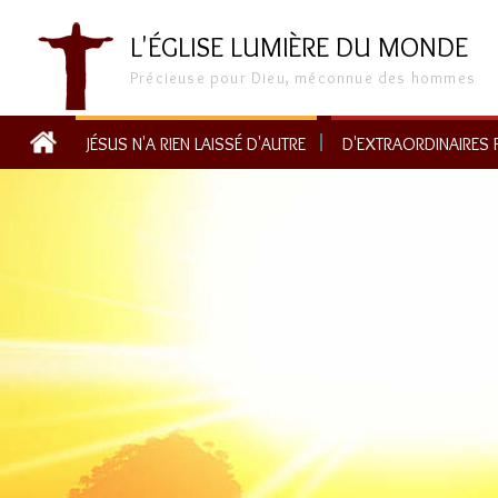
L'ÉGLISE LUMIÈRE DU MONDE
Précieuse pour Dieu, méconnue des hommes
JÉSUS N'A RIEN LAISSÉ D'AUTRE
D'EXTRAORDINAIRES FR