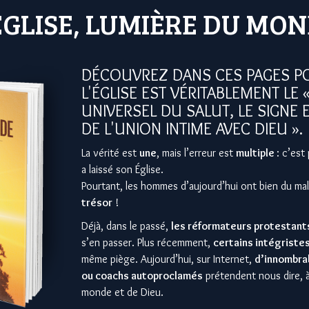
ÉGLISE, LUMIÈRE DU MO
DÉCOUVREZ DANS CES PAGES 
L'ÉGLISE EST VÉRITABLEMENT LE
UNIVERSEL DU SALUT, LE SIGNE 
DE L'UNION INTIME AVEC DIEU ».
La vérité est
une
, mais l’erreur est
multiple
: c’est
a laissé son Église.
Pourtant, les hommes d’aujourd’hui ont bien du ma
trésor
!
Déjà, dans le passé,
les réformateurs protestant
s’en passer. Plus récemment,
certains intégriste
même piège. Aujourd’hui, sur Internet,
d’innombrab
ou coachs autoproclamés
prétendent nous dire, à 
monde et de Dieu.