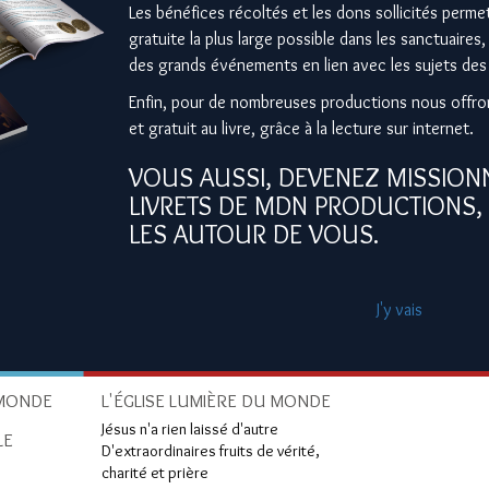
Les bénéfices récoltés et les dons sollicités perme
gratuite la plus large possible dans les sanctuaires,
des grands événements en lien avec les sujets des 
Enfin, pour de nombreuses productions nous offron
et gratuit au livre, grâce à la lecture sur internet.
VOUS AUSSI, DEVENEZ MISSIONN
LIVRETS DE MDN PRODUCTIONS, 
LES AUTOUR DE VOUS.
J'y vais
 MONDE
L'ÉGLISE LUMIÈRE DU MONDE
Jésus n'a rien laissé d'autre
LE
D'extraordinaires fruits de vérité,
charité et prière