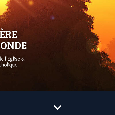
ÈRE
MONDE
e l'Eglise &
tholique