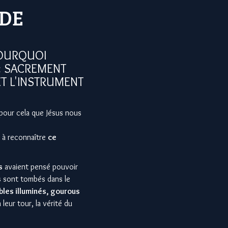
NDE
POURQUOI
 « SACREMENT
ET L'INSTRUMENT
 pour cela que Jésus nous
l à reconnaître
ce
s
avaient pensé pouvoir
s
sont tombés dans le
les illuminés, gourous
leur tour, la vérité du